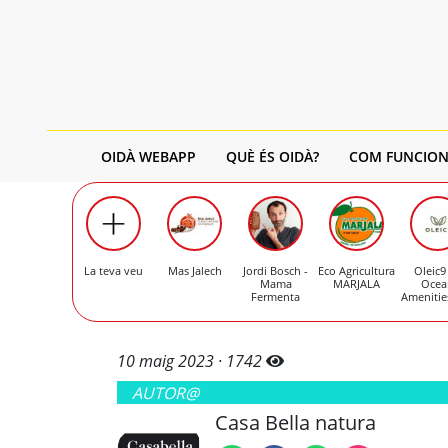
OIDÀ WEBAPP
QUÈ ÉS OIDÀ?
COM FUNCION
La teva veu
Mas Jalech
Jordi Bosch -
Eco Agricultura
Oleic9
Mama
MARJALA
Ocea
Fermenta
Amenitie
10 maig 2023 ·
1742
AUTOR@
Casa Bella natura