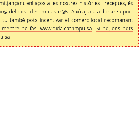
mitjançant enllaços a les nostres històries i receptes, és
r@ del post i les impulsor@s. Això ajuda a donar suport
 tu també pots incentivar el comerç local recomanant
co mentre ho fas! www.oida.cat/impulsa
.
Si no, ens pots
pulsa