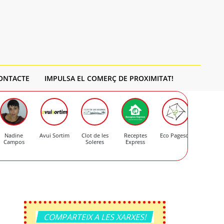
ONTACTE
IMPULSA EL COMERÇ DE PROXIMITAT!
Nadine
Avui Sortim
Clot de les
Receptes
Eco Pagesos
Formatge
Campos
Soleres
Express
Mas d'Er
COMPARTEIX A LES XARXES!