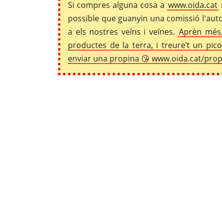
Si compres alguna cosa a
www.oida.cat
possible que guanyin una comissió l'auto
a els nostres veïns i veïnes.
Aprèn més,
productes de la terra, i treure’t un pi
enviar una propina 😘 www.oida.cat/pro