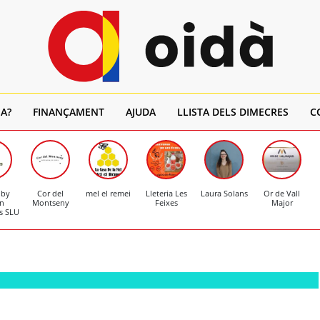
A?
FINANÇAMENT
AJUDA
LLISTA DELS DIMECRES
C
 by
Cor del
mel el remei
Lleteria Les
Laura Solans
Or de Vall
n
Montseny
Feixes
Major
s SLU