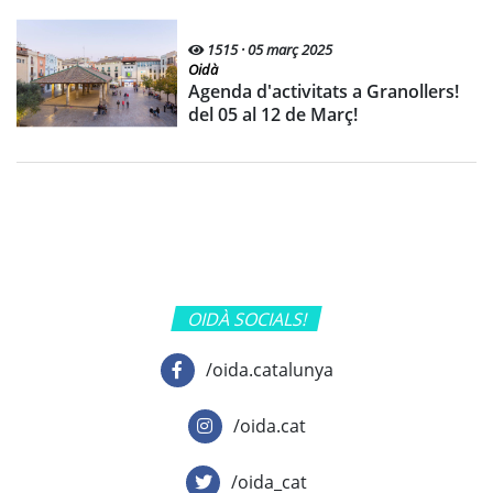
1515 · 05 març 2025
Oidà
Agenda d'activitats a Granollers!
del 05 al 12 de Març!
OIDÀ SOCIALS!
/oida.catalunya
/oida.cat
/oida_cat