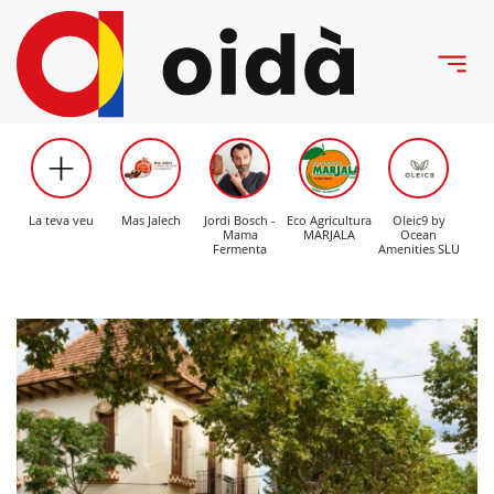
La teva veu
Mas Jalech
Jordi Bosch -
Eco Agricultura
Oleic9 by
C
Mama
MARJALA
Ocean
Mo
Fermenta
Amenities SLU