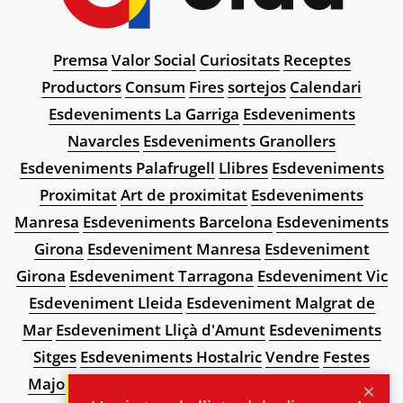
Premsa
Valor Social
Curiositats
Receptes
Productors
Consum
Fires
sortejos
Calendari
Esdeveniments La Garriga
Esdeveniments
Navarcles
Esdeveniments Granollers
Esdeveniments Palafrugell
Llibres
Esdeveniments
Proximitat
Art de proximitat
Esdeveniments
Manresa
Esdeveniments Barcelona
Esdeveniments
Girona
Esdeveniment Manresa
Esdeveniment
Girona
Esdeveniment Tarragona
Esdeveniment Vic
Esdeveniment Lleida
Esdeveniment Malgrat de
Mar
Esdeveniment Lliçà d'Amunt
Esdeveniments
Sitges
Esdeveniments Hostalric
Vendre
Festes
Majors i Menors
Sport
Escapades
Territori
Salut
×