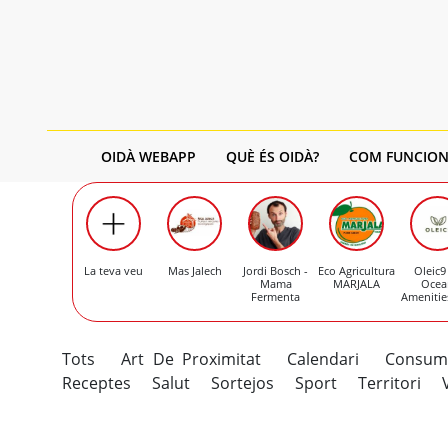
OIDÀ WEBAPP
QUÈ ÉS OIDÀ?
COM FUNCION
La teva veu
Mas Jalech
Jordi Bosch -
Eco Agricultura
Oleic9
Mama
MARJALA
Ocea
Fermenta
Amenitie
Tots
Art De Proximitat
Calendari
Consu
Receptes
Salut
Sortejos
Sport
Territori