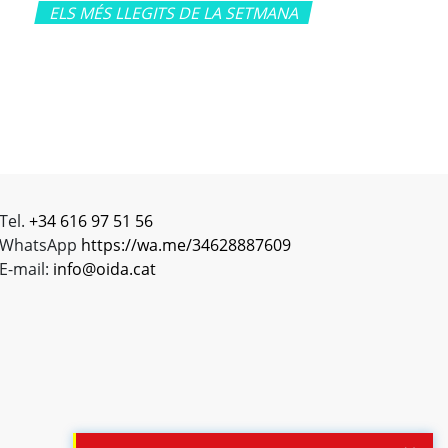
ELS MÉS LLEGITS DE LA SETMANA
Tel.
+34 616 97 51 56
WhatsApp
https://wa.me/34628887609
E-mail:
info@oida.cat