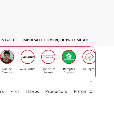
ONTACTE
IMPULSA EL COMERÇ DE PROXIMITAT!
Nadine
Avui Sortim
Clot de les
Receptes
Eco Pagesos
Formatge
Campos
Soleres
Express
Mas d'Er
rs
Fires
Llibres
Productors
Proximitat