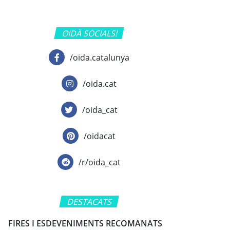
OIDÀ SOCIALS!
/oida.catalunya
/oida.cat
/oida_cat
/oidacat
/r/oida_cat
DESTACATS
FIRES I ESDEVENIMENTS RECOMANATS