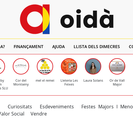
A?
FINANÇAMENT
AJUDA
LLISTA DELS DIMECRES
C
 by
Cor del
mel el remei
Lleteria Les
Laura Solans
Or de Vall
n
Montseny
Feixes
Major
s SLU
m
Curiositats
Esdeveniments
Festes Majors I Meno
Valor Social
Vendre