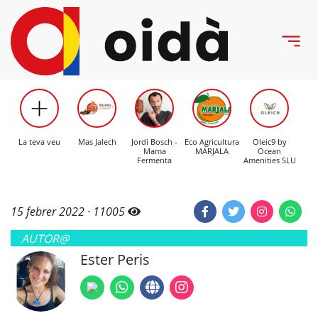
La teva veu
Mas Jalech
Jordi Bosch -
Eco Agricultura
Oleic9 by
C
Mama
MARJALA
Ocean
Mo
Fermenta
Amenities SLU
15 febrer 2022 ·
11005
AUTOR@
Ester Peris