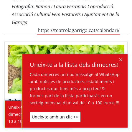
Fotografia: Ramon i Laura Ferrandis Coproducció:
Associació Cultural Fem Pastorets i Ajuntament de la
Garriga
https://teatrelagarriga.cat/calendari/
×
Uneix-te a la llista dels dimecres!
Cada dimecres un nou missatge al WhatsApp
amb notícies de productors, establiments i
productes que tens més a prop teu! Si
formes part de la llista participaràs en un
Rubrum.Bio
sorteig mensual d'un val de 10 a 100 euros !!!
Uneix-te a la llista dels
Soc en Mark de 47 anys i soc productor
dimecres i guanya un val de
Uneix-te amb un clic >>
agroecològic del Vallés Oriental.
10 a 100 euros !!! >>