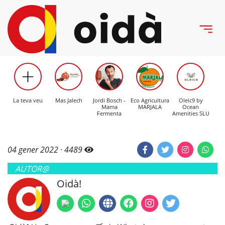
La teva veu
Mas Jalech
Jordi Bosch -
Eco Agricultura
Oleic9 by
C
Mama
MARJALA
Ocean
Mo
Fermenta
Amenities SLU
04 gener 2022 ·
4489
AUTOR@
Oidà!