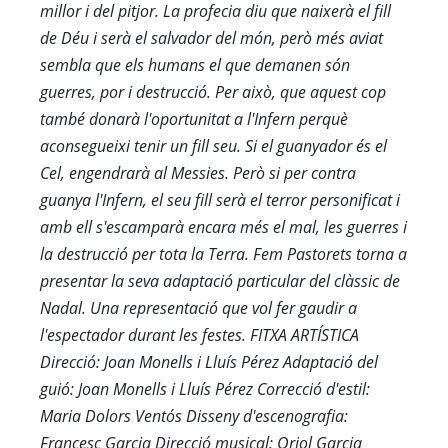
millor i del pitjor. La profecia diu que naixerà el fill
de Déu i serà el salvador del món, però més aviat
sembla que els humans el que demanen són
guerres, por i destrucció. Per això, que aquest cop
també donarà l'oportunitat a l'Infern perquè
aconsegueixi tenir un fill seu. Si el guanyador és el
Cel, engendrarà al Messies. Però si per contra
guanya l'Infern, el seu fill serà el terror personificat i
amb ell s'escamparà encara més el mal, les guerres i
la destrucció per tota la Terra. Fem Pastorets torna a
presentar la seva adaptació particular del clàssic de
Nadal. Una representació que vol fer gaudir a
l'espectador durant les festes. FITXA ARTÍSTICA
Direcció: Joan Monells i Lluís Pérez Adaptació del
guió: Joan Monells i Lluís Pérez Correcció d'estil:
Maria Dolors Ventós Disseny d'escenografia:
Francesc Garcia Direcció musical: Oriol Garcia