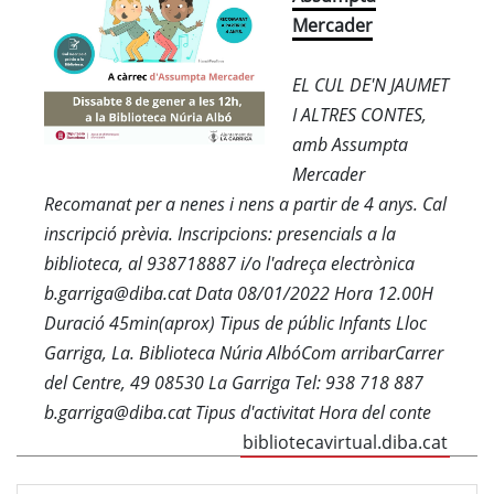
Mercader
EL CUL DE'N JAUMET
I ALTRES CONTES,
amb Assumpta
Mercader
Recomanat per a nenes i nens a partir de 4 anys. Cal
inscripció prèvia. Inscripcions: presencials a la
biblioteca, al 938718887 i/o l'adreça electrònica
b.garriga@diba.cat Data 08/01/2022 Hora 12.00H
Duració 45min(aprox) Tipus de públic Infants Lloc
Garriga, La. Biblioteca Núria AlbóCom arribarCarrer
del Centre, 49 08530 La Garriga Tel: 938 718 887
b.garriga@diba.cat Tipus d'activitat Hora del conte
bibliotecavirtual.diba.cat