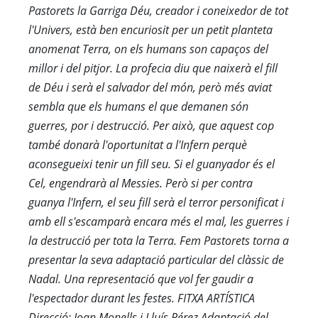
Pastorets la Garriga Déu, creador i coneixedor de tot
l'Univers, està ben encuriosit per un petit planteta
anomenat Terra, on els humans son capaços del
millor i del pitjor. La profecia diu que naixerà el fill
de Déu i serà el salvador del món, però més aviat
sembla que els humans el que demanen són
guerres, por i destrucció. Per això, que aquest cop
també donarà l'oportunitat a l'Infern perquè
aconsegueixi tenir un fill seu. Si el guanyador és el
Cel, engendrarà al Messies. Però si per contra
guanya l'Infern, el seu fill serà el terror personificat i
amb ell s'escamparà encara més el mal, les guerres i
la destrucció per tota la Terra. Fem Pastorets torna a
presentar la seva adaptació particular del clàssic de
Nadal. Una representació que vol fer gaudir a
l'espectador durant les festes. FITXA ARTÍSTICA
Direcció: Joan Monells i Lluís Pérez Adaptació del