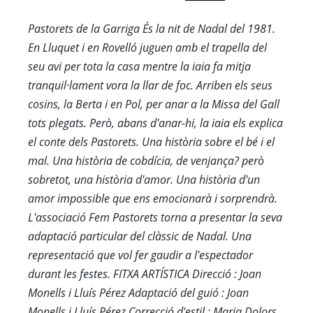
Pastorets de la Garriga És la nit de Nadal del 1981.
En Lluquet i en Rovelló juguen amb el trapella del
seu avi per tota la casa mentre la iaia fa mitja
tranquil·lament vora la llar de foc. Arriben els seus
cosins, la Berta i en Pol, per anar a la Missa del Gall
tots plegats. Però, abans d'anar-hi, la iaia els explica
el conte dels Pastorets. Una història sobre el bé i el
mal. Una història de cobdícia, de venjança? però
sobretot, una història d'amor. Una història d'un
amor impossible que ens emocionarà i sorprendrà.
L'associació Fem Pastorets torna a presentar la seva
adaptació particular del clàssic de Nadal. Una
representació que vol fer gaudir a l'espectador
durant les festes. FITXA ARTÍSTICA Direcció : Joan
Monells i Lluís Pérez Adaptació del guió : Joan
Monells i Lluís Pérez Correcció d'estil : Maria Dolors