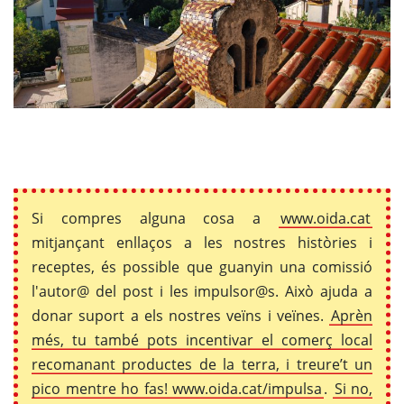
Si compres alguna cosa a
www.oida.cat
mitjançant enllaços a les nostres històries i
receptes, és possible que guanyin una comissió
l'autor@ del post i les impulsor@s. Això ajuda a
donar suport a els nostres veïns i veïnes.
Aprèn
més, tu també pots incentivar el comerç local
recomanant productes de la terra, i treure’t un
pico mentre ho fas! www.oida.cat/impulsa
.
Si no,