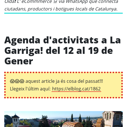
Oidà❗ L' eCommmerce 🛒 via WhatsApp que connecta
ciutadans, productors i botigues locals de Catalunya.
Agenda d'activitats a La
Garriga! del 12 al 19 de
Gener
😱😱😱 aquest article ja és cosa del passat!!!
Llegeix l'últim aquí:
https://elblog.cat/1862