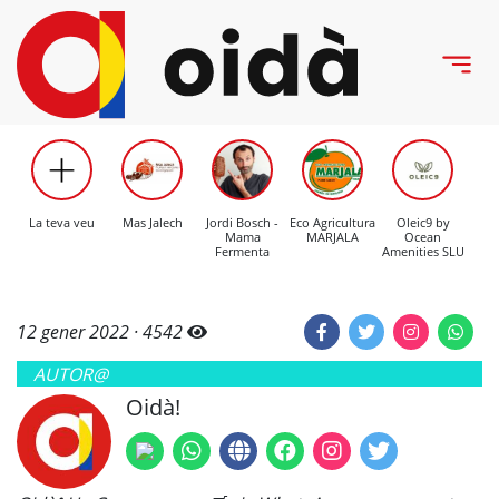
La teva veu
Mas Jalech
Jordi Bosch -
Eco Agricultura
Oleic9 by
C
Mama
MARJALA
Ocean
Mo
Fermenta
Amenities SLU
12 gener 2022 ·
4542
AUTOR@
Oidà!