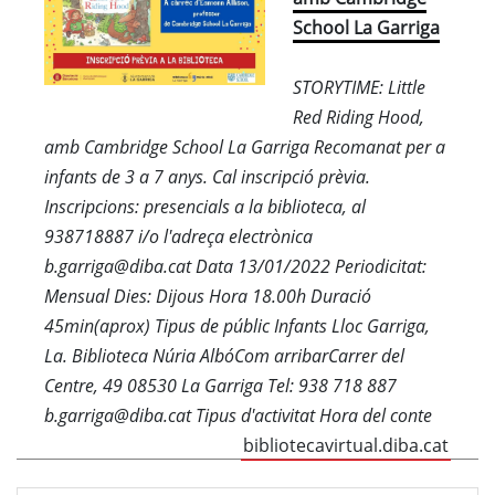
School La Garriga
STORYTIME: Little
Red Riding Hood,
amb Cambridge School La Garriga Recomanat per a
infants de 3 a 7 anys. Cal inscripció prèvia.
Inscripcions: presencials a la biblioteca, al
938718887 i/o l'adreça electrònica
b.garriga@diba.cat Data 13/01/2022 Periodicitat:
Mensual Dies: Dijous Hora 18.00h Duració
45min(aprox) Tipus de públic Infants Lloc Garriga,
La. Biblioteca Núria AlbóCom arribarCarrer del
Centre, 49 08530 La Garriga Tel: 938 718 887
b.garriga@diba.cat Tipus d'activitat Hora del conte
bibliotecavirtual.diba.cat