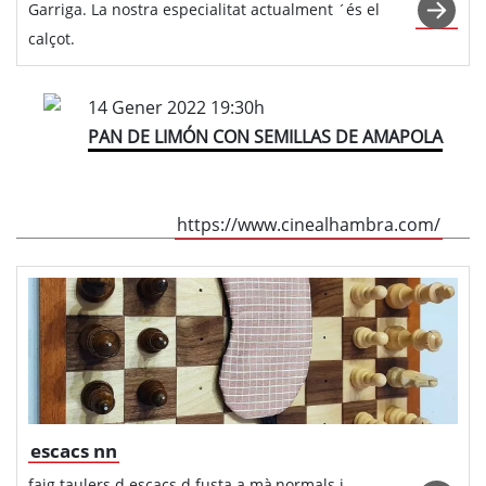
Garriga. La nostra especialitat actualment ´és el
calçot.
14 Gener 2022 19:30h
PAN DE LIMÓN CON SEMILLAS DE AMAPOLA
https://www.cinealhambra.com/
escacs nn
faig taulers d.escacs d fusta a mà,normals i