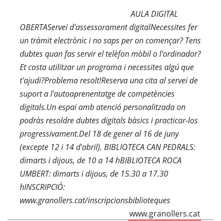
AULA DIGITAL
OBERTAServei d'assessorament digitalNecessites fer
un tràmit electrònic i no saps per on començar? Tens
dubtes quan fas servir el telèfon mòbil o l'ordinador?
Et costa utilitzar un programa i necessites algú que
t'ajudi?Problema resolt!Reserva una cita al servei de
suport a l'autoaprenentatge de competències
digitals.Un espai amb atenció personalitzada on
podràs resoldre dubtes digitals bàsics i practicar-los
progressivament.Del 18 de gener al 16 de juny
(excepte 12 i 14 d'abril). BIBLIOTECA CAN PEDRALS:
dimarts i dijous, de 10 a 14 hBIBLIOTECA ROCA
UMBERT: dimarts i dijous, de 15.30 a 17.30
hINSCRIPCIÓ:
www.granollers.cat/inscripcionsbiblioteques
www.granollers.cat