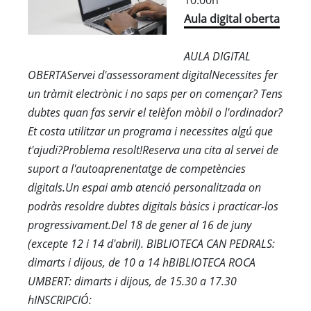
10:00h
Aula digital oberta
AULA DIGITAL
OBERTAServei d'assessorament digitalNecessites fer
un tràmit electrònic i no saps per on començar? Tens
dubtes quan fas servir el telèfon mòbil o l'ordinador?
Et costa utilitzar un programa i necessites algú que
t'ajudi?Problema resolt!Reserva una cita al servei de
suport a l'autoaprenentatge de competències
digitals.Un espai amb atenció personalitzada on
podràs resoldre dubtes digitals bàsics i practicar-los
progressivament.Del 18 de gener al 16 de juny
(excepte 12 i 14 d'abril). BIBLIOTECA CAN PEDRALS:
dimarts i dijous, de 10 a 14 hBIBLIOTECA ROCA
UMBERT: dimarts i dijous, de 15.30 a 17.30
hINSCRIPCIÓ: