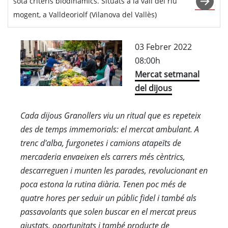
sota criteris biodinàmics. Situats a la vall del riu
mogent, a Valldeoriolf (Vilanova del Vallès)
03 Febrer 2022
08:00h
Mercat setmanal
del dijous
Cada dijous Granollers viu un ritual que es repeteix
des de temps immemorials: el mercat ambulant. A
trenc d'alba, furgonetes i camions atapeïts de
mercaderia envaeixen els carrers més cèntrics,
descarreguen i munten les parades, revolucionant en
poca estona la rutina diària. Tenen poc més de
quatre hores per seduir un públic fidel i també als
passavolants que solen buscar en el mercat preus
ajustats, oportunitats i també producte de