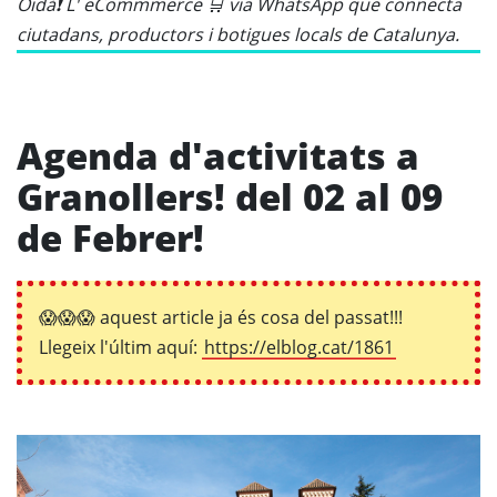
Oidà❗ L' eCommmerce 🛒 via WhatsApp que connecta
ciutadans, productors i botigues locals de Catalunya.
Agenda d'activitats a
Granollers! del 02 al 09
de Febrer!
😱😱😱 aquest article ja és cosa del passat!!!
Llegeix l'últim aquí:
https://elblog.cat/1861