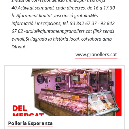
síntesi de correspondència municipal dels anys
40.Activitat setmanal, cada dimecres, de 16 a 17.30
h. Aforament limitat. Inscripció gratuïtaMés
informació i inscripcions, tel. 93 842 67 37 - 93 842
67 62 -arxiu@ajuntament.granollers.cat (link sends
e-mail)Si t'agrada la història local, col·labora amb
l'Arxiu!
www.granollers.cat
Pollería Esperanza