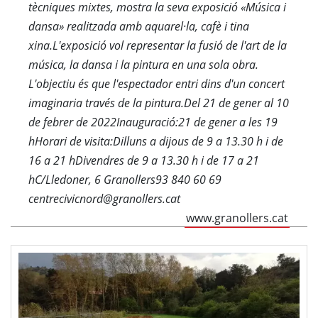
tècniques mixtes, mostra la seva exposició «Música i
dansa» realitzada amb aquarel·la, cafè i tina
xina.L'exposició vol representar la fusió de l'art de la
música, la dansa i la pintura en una sola obra.
L'objectiu és que l'espectador entri dins d'un concert
imaginaria través de la pintura.Del 21 de gener al 10
de febrer de 2022Inauguració:21 de gener a les 19
hHorari de visita:Dilluns a dijous de 9 a 13.30 h i de
16 a 21 hDivendres de 9 a 13.30 h i de 17 a 21
hC/Lledoner, 6 Granollers93 840 60 69
centrecivicnord@granollers.cat
www.granollers.cat