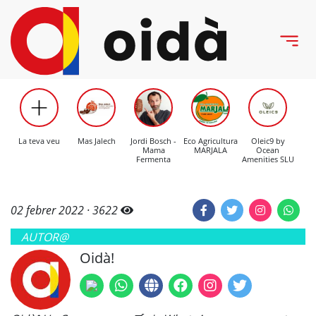
La teva veu
Mas Jalech
Jordi Bosch -
Eco Agricultura
Oleic9 by
C
Mama
MARJALA
Ocean
Mo
Fermenta
Amenities SLU
02 febrer 2022 ·
3622
AUTOR@
Oidà!