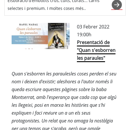
Elsboració d’embotits crus, cuits, curats... carns
selectes i premium. I moltes coses més..
03 Febrer 2022
19:00h
Presentació de
"Quan s'esborren
les paraules"
Quan s'esborren les paraulesles coses perden el seu
nom i deixen d'existir; aleshores a l'autor només li
queda escriure aquestes pàgines sobre la baba
Montserrat, amb l'esperança que cada cop que algú
les llegeixi, posi en marxa les històries que s'hi
expliquen i faci reviure un a un els seus
protagonistes. Un relat que no amaga la nostàlgia
per una temps que s'acaba, però que omple