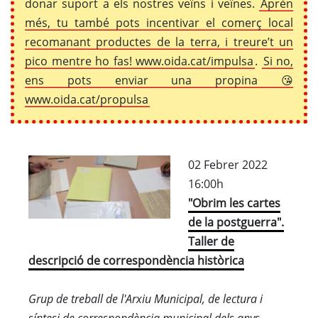
donar suport a els nostres veïns i veïnes.
Aprèn
més, tu també pots incentivar el comerç local
recomanant productes de la terra, i treure’t un
pico mentre ho fas! www.oida.cat/impulsa
.
Si no,
ens pots enviar una propina 😘
www.oida.cat/propulsa
02 Febrer 2022
16:00h
"Obrim les cartes
de la postguerra".
Taller de
descripció de correspondència històrica
Grup de treball de l'Arxiu Municipal, de lectura i