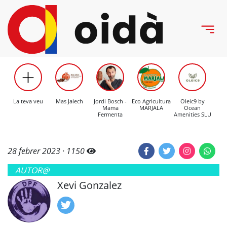
La teva veu
Mas Jalech
Jordi Bosch -
Eco Agricultura
Oleic9 by
C
Mama
MARJALA
Ocean
Mo
Fermenta
Amenities SLU
28 febrer 2023 ·
1150
AUTOR@
Xevi Gonzalez