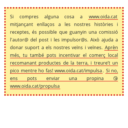
Si compres alguna cosa a
www.oida.cat
mitjançant enllaços a les nostres històries i
receptes, és possible que guanyin una comissió
l'autor@ del post i les impulsor@s. Això ajuda a
donar suport a els nostres veïns i veïnes.
Aprèn
més, tu també pots incentivar el comerç local
recomanant productes de la terra, i treure’t un
pico mentre ho fas! www.oida.cat/impulsa
.
Si no,
ens pots enviar una propina 😘
www.oida.cat/propulsa