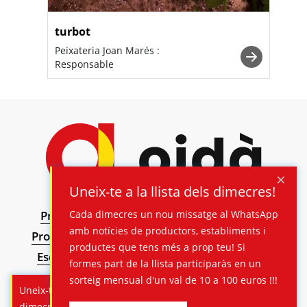
turbot
Peixateria Joan Marés :
Responsable
×
Uneix-te a la llista dels dimecres!
Cada dimecres un nou missatge al WhatsApp
Premsa
Valor Social
Curiositats
Receptes
amb notícies de productors, establiments i
Productors
Consum
Fires
sortejos
Calendari
productes que tens més a prop teu! Si
Esdeveniments La Garriga
Esdeveniments
formes part de la llista participaràs en un
Navarcles
Esdeveniments Granollers
sorteig mensual d'un val de 10 a 100 euros !!!
Uneix-te a la llista dels
Esdeveniments Palafrugell
Llibres
Esdeveniments
dimecres i guanya un val de